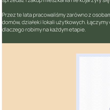
Przez te lata pracowaliśmy zarówno z osobami
domów, działek i lokali użytkowych. Łączym
dlaczego robimy na każdym etapie.