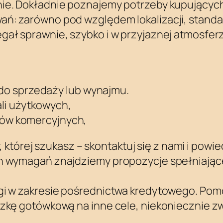
e. Dokładnie poznajemy potrzeby kupujących i
: zarówno pod względem lokalizacji, standard
ał sprawnie, szybko i w przyjaznej atmosferz
o sprzedaży lub wynajmu.
ali użytkowych,
któw komercyjnych,
y, której szukasz – skontaktuj się z nami i powi
h wymagań znajdziemy propozycje spełniając
gi w zakresie pośrednictwa kredytowego. Pom
czkę gotówkową na inne cele, niekoniecznie 