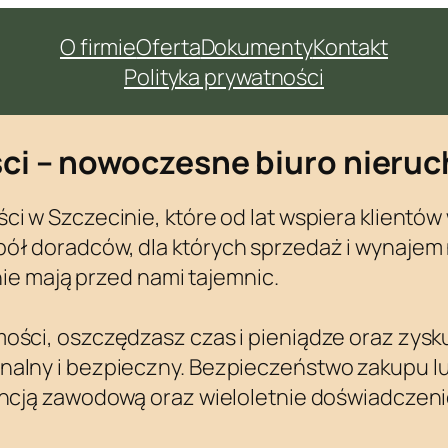
O firmie
Oferta
Dokumenty
Kontakt
Polityka prywatności
ci – nowoczesne biuro nieruc
i w Szczecinie, które od lat wspiera klientów
ół doradców, dla których sprzedaż i wynajem
 nie mają przed nami tajemnic.
ości, oszczędzasz czas i pieniądze oraz zysk
nalny i bezpieczny. Bezpieczeństwo zakupu 
cencją zawodową oraz wieloletnie doświadczen