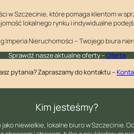
ci w Szczecinie, które pomaga klientom w spr
omość lokalnego rynku i indywidualne podejśc
ug Imperia Nieruchomości – Twojego biura nie
Sprawdź nasze aktualne oferty –
Oferta
asz pytania? Zapraszamy do kontaktu –
Konta
Kim jesteśmy?
ako niewielkie, lokalne biuro w Szczecinie. 
ę z chaosem i stresem, tylko z poukładanym pr