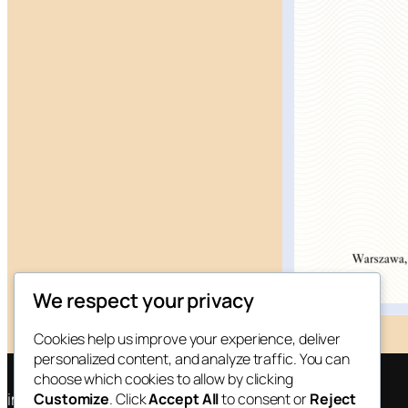
We respect your privacy
Cookies help us improve your experience, deliver
personalized content, and analyze traffic. You can
choose which cookies to allow by clicking
imperia.nieruchomosci.pl
Customize
. Click
Accept All
to consent or
Reject